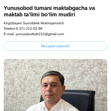
Yunusobod tumani maktabgacha va
maktab ta’limi bo‘lim mudiri
Kirgizbayev Suxrobbek Mukimjanovich
Telefon:0 371 212-01-98
E-mail: yunusobodtxtb212@gmail.com
Murojaat yuborish