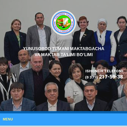
YUNUSOBOD TUMANI MAKTABGACHA
VA MAKTAB TA’LIMI BO‘LIMI
ISHONCH TELEFONI
217-59-38
(0 371)
MENU