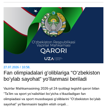
27.07.2026 / 10:58.
Fan olimpiadalari gʻoliblariga "Oʻzbekiston
boʻylab sayohat” yoʻllanmasi beriladi
Vazirlar Mahkamasining 2026-yil 24-iyuldagi tegishli qarori bilan
“Taʼlim va sport yoʻnalishlari boʻyicha oʻtkaziladigan fan
olimpiadasi va sport musobaqasi gʻoliblarini “Oʻzbekiston boʻylab
sayohat” yoʻllanmasini taqdim etish orqali...