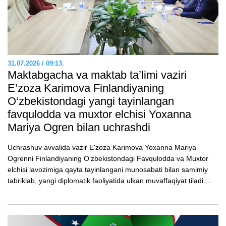
31.07.2026 / 09:13.
Maktabgacha va maktab ta’limi vaziri
E’zozа Karimova Finlandiyaning
O‘zbekistondagi yangi tayinlangan
favqulodda va muxtor elchisi Yoxanna
Mariya Ogren bilan uchrashdi
Uchrashuv avvalida vazir E'zoza Karimova Yoxanna Mariya
Ogrenni Finlandiyaning O‘zbekistondagi Favqulodda va Muxtor
elchisi lavozimiga qayta tayinlangani munosabati bilan samimiy
tabriklab, yangi diplomatik faoliyatida ulkan muvaffaqiyat tiladi....