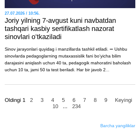
27.07.2026 / 10:56.
Joriy yilning 7-avgust kuni navbatdan
tashqari kasbiy sertifikatlash nazorat
sinovlari oʻtkaziladi
Sinov jarayonlari quyidag i manzillarda tashkil etiladi. ➖ Ushbu
sinovlarda pedagoglarning mutaxassislik fani boʻyicha bilim
darajasini aniqlash uchun 40 ta, pedagogik mahoratini baholash
uchun 10 ta, jami 50 ta test beriladi. Har bir javob 2...
Oldingi
1
2
3
4
5
6
7
8
9
Keyingi
10
...
234
Barcha yangiliklar