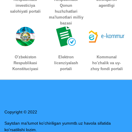
investiciya
Qonun
agentligi
salohiyati portali
huzhzhatlari
ma'lumotlari milliy
bazasi
O'zbekiston
Elektron
Kommunal
Respublikasi
licenziyalash
ho'zhalik va uy-
Konstituciyasi
portali
zhoy fondi portali
Copyright © 2022
Saytdan ma'lumot ko'chiriligan yummtb.uz havola sifatida
ko'rsatilishi lozim.