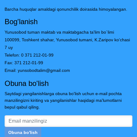
Barcha huquqlar amaldagi qonunchilik doirasida himoyalangan.
Bog'lanish
Yunusobod tuman maktab va maktabgacha ta'lim bo`limi
100099, Toshkent shahar, Yunusobod tumani, K.Zaripov ko‘chasi
7 uy
Telefon: 0 371 212-01-99
Fax: 371 212-01-99
Email:
yunsobodtalim@gmail.com
Obuna bo'lish
Saytdagi yangilanishlarga obuna bo'lish uchun e-mail pochta
manzilingizni kiriting va yangilanishlar haqidagi ma'lumotlarni
bepul qabul qiling.
Obuna bo'lish