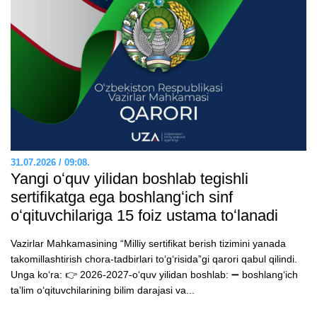
31.07.2026 / 09:08.
Yangi oʻquv yilidan boshlab tegishli
sertifikatga ega boshlangʻich sinf
oʻqituvchilariga 15 foiz ustama toʻlanadi
Vazirlar Mahkamasining “Milliy sertifikat berish tizimini yanada
takomillashtirish chora-tadbirlari toʻgʻrisida”gi qarori qabul qilindi.
Unga koʻra: 👉 2026-2027-oʻquv yilidan boshlab: ➖ boshlangʻich
taʼlim oʻqituvchilarining bilim darajasi va...