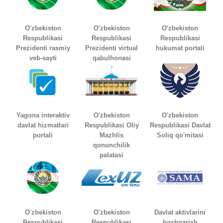
O'zbekiston
O'zbekiston
O'zbekiston
Respublikasi
Respublikasi
Respublikasi
Prezidenti rasmiy
Prezidenti virtual
hukumat portali
veb-sayti
qabulhonasi
Yagona interaktiv
O'zbekiston
O'zbekiston
davlat hizmatlari
Respublikasi Oliy
Respublikasi Davlat
portali
Mazhlis
Soliq qo'mitasi
qonunchilik
palatasi
O'zbekiston
O'zbekiston
Davlat aktivlarini
Respublikasi
Respublikasi
boshqarish