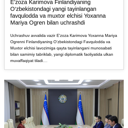
E’zozа Karimova Finlandiyaning
O‘zbekistondagi yangi tayinlangan
favqulodda va muxtor elchisi Yoxanna
Mariya Ogren bilan uchrashdi
Uchrashuv avvalida vazir E'zoza Karimova Yoxanna Mariya
Ogrenni Finlandiyaning O‘zbekistondagi Favqulodda va
Muxtor elchisi lavozimiga qayta tayinlangani munosabati
bilan samimiy tabriklab, yangi diplomatik faoliyatida ulkan
muvaffaqiyat tiladi....