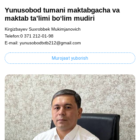
Yunusobod tumani maktabgacha va
maktab ta’limi bo‘lim mudiri
Kirgizbayev Suxrobbek Mukimjanovich
Telefon:0 371 212-01-98
E-mail: yunusobodtxtb212@gmail.com
Murojaat yuborish