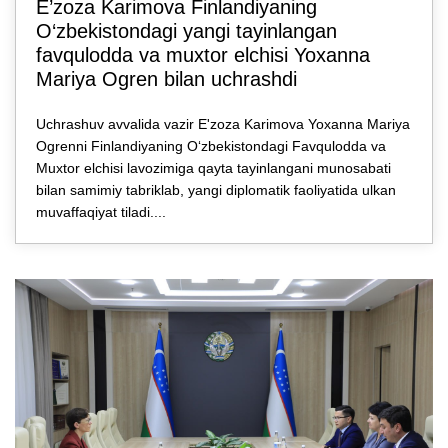
E’zozа Karimova Finlandiyaning
O‘zbekistondagi yangi tayinlangan
favqulodda va muxtor elchisi Yoxanna
Mariya Ogren bilan uchrashdi
Uchrashuv avvalida vazir E'zoza Karimova Yoxanna Mariya
Ogrenni Finlandiyaning O‘zbekistondagi Favqulodda va
Muxtor elchisi lavozimiga qayta tayinlangani munosabati
bilan samimiy tabriklab, yangi diplomatik faoliyatida ulkan
muvaffaqiyat tiladi....