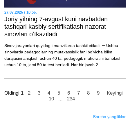
27.07.2026 / 10:56.
Joriy yilning 7-avgust kuni navbatdan
tashqari kasbiy sertifikatlash nazorat
sinovlari oʻtkaziladi
Sinov jarayonlari quyidag i manzillarda tashkil etiladi. ➖ Ushbu
sinovlarda pedagoglarning mutaxassislik fani boʻyicha bilim
darajasini aniqlash uchun 40 ta, pedagogik mahoratini baholash
uchun 10 ta, jami 50 ta test beriladi. Har bir javob 2...
Oldingi
1
2
3
4
5
6
7
8
9
Keyingi
10
...
234
Barcha yangiliklar