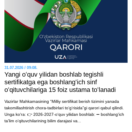
31.07.2026 / 09:08.
Yangi oʻquv yilidan boshlab tegishli
sertifikatga ega boshlangʻich sinf
oʻqituvchilariga 15 foiz ustama toʻlanadi
Vazirlar Mahkamasining “Milliy sertifikat berish tizimini yanada
takomillashtirish chora-tadbirlari toʻgʻrisida”gi qarori qabul qilindi.
Unga koʻra: 👉 2026-2027-oʻquv yilidan boshlab: ➖ boshlangʻich
taʼlim oʻqituvchilarining bilim darajasi va...