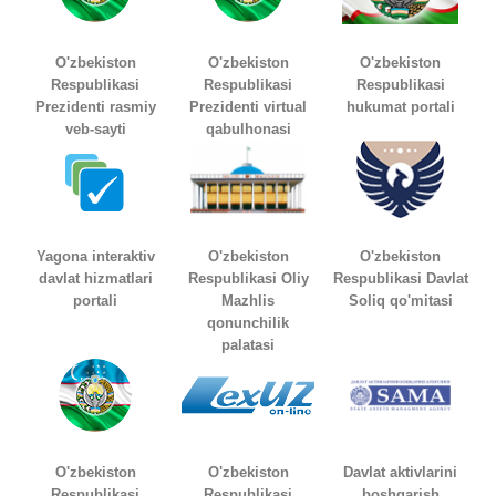
O'zbekiston
O'zbekiston
O'zbekiston
Respublikasi
Respublikasi
Respublikasi
Prezidenti rasmiy
Prezidenti virtual
hukumat portali
veb-sayti
qabulhonasi
Yagona interaktiv
O'zbekiston
O'zbekiston
davlat hizmatlari
Respublikasi Oliy
Respublikasi Davlat
portali
Mazhlis
Soliq qo'mitasi
qonunchilik
palatasi
O'zbekiston
O'zbekiston
Davlat aktivlarini
Respublikasi
Respublikasi
boshqarish