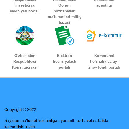
investiciya
Qonun
agentligi
salohiyati portali
huzhzhatlari
ma'lumotlari milliy
bazasi
O'zbekiston
Elektron
Kommunal
Respublikasi
licenziyalash
ho'zhalik va uy-
Konstituciyasi
portali
zhoy fondi portali
Copyright © 2022
Saytdan ma'lumot ko'chiriligan yummtb.uz havola sifatida
ko'rsatilishi lozim.