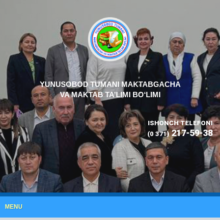
YUNUSOBOD TUMANI MAKTABGACHA
VA MAKTAB TA’LIMI BO‘LIMI
ISHONCH TELEFONI
217-59-38
(0 371)
MENU