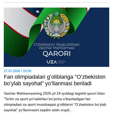
27.07.2026 / 10:58.
Fan olimpiadalari gʻoliblariga "Oʻzbekiston
boʻylab sayohat” yoʻllanmasi beriladi
Vazirlar Mahkamasining 2026-yil 24-iyuldagi tegishli qarori bilan
“Taʼlim va sport yoʻnalishlari boʻyicha oʻtkaziladigan fan
olimpiadasi va sport musobaqasi gʻoliblarini “Oʻzbekiston boʻylab
sayohat” yoʻllanmasini taqdim etish orqali...