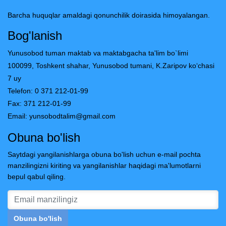
Barcha huquqlar amaldagi qonunchilik doirasida himoyalangan.
Bog'lanish
Yunusobod tuman maktab va maktabgacha ta'lim bo`limi
100099, Toshkent shahar, Yunusobod tumani, K.Zaripov ko‘chasi
7 uy
Telefon: 0 371 212-01-99
Fax: 371 212-01-99
Email:
yunsobodtalim@gmail.com
Obuna bo'lish
Saytdagi yangilanishlarga obuna bo'lish uchun e-mail pochta
manzilingizni kiriting va yangilanishlar haqidagi ma'lumotlarni
bepul qabul qiling.
Obuna bo'lish