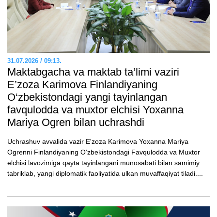
31.07.2026 / 09:13.
Maktabgacha va maktab ta’limi vaziri
E’zozа Karimova Finlandiyaning
O‘zbekistondagi yangi tayinlangan
favqulodda va muxtor elchisi Yoxanna
Mariya Ogren bilan uchrashdi
Uchrashuv avvalida vazir E'zoza Karimova Yoxanna Mariya
Ogrenni Finlandiyaning O‘zbekistondagi Favqulodda va Muxtor
elchisi lavozimiga qayta tayinlangani munosabati bilan samimiy
tabriklab, yangi diplomatik faoliyatida ulkan muvaffaqiyat tiladi....