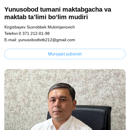
Yunusobod tumani maktabgacha va
maktab ta’limi bo‘lim mudiri
Kirgizbayev Suxrobbek Mukimjanovich
Telefon:0 371 212-01-98
E-mail: yunusobodtxtb212@gmail.com
Murojaat yuborish