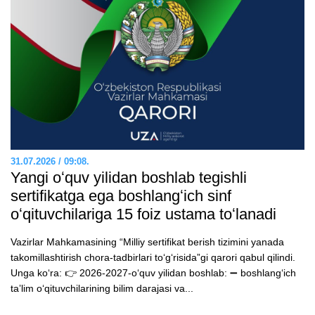
31.07.2026 / 09:08.
Yangi oʻquv yilidan boshlab tegishli
sertifikatga ega boshlangʻich sinf
oʻqituvchilariga 15 foiz ustama toʻlanadi
Vazirlar Mahkamasining “Milliy sertifikat berish tizimini yanada
takomillashtirish chora-tadbirlari toʻgʻrisida”gi qarori qabul qilindi.
Unga koʻra: 👉 2026-2027-oʻquv yilidan boshlab: ➖ boshlangʻich
taʼlim oʻqituvchilarining bilim darajasi va...