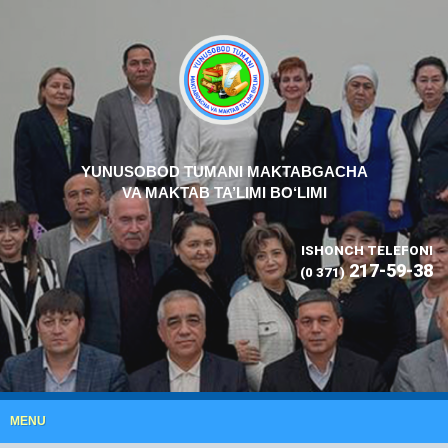
YUNUSOBOD TUMANI MAKTABGACHA
VA MAKTAB TA’LIMI BO‘LIMI
ISHONCH TELEFONI
217-59-38
(0 371)
MENU