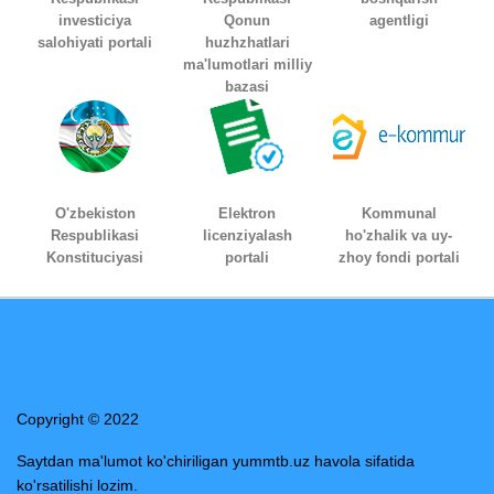
investiciya
Qonun
agentligi
salohiyati portali
huzhzhatlari
ma'lumotlari milliy
bazasi
O'zbekiston
Elektron
Kommunal
Respublikasi
licenziyalash
ho'zhalik va uy-
Konstituciyasi
portali
zhoy fondi portali
Copyright © 2022
Saytdan ma'lumot ko'chiriligan yummtb.uz havola sifatida
ko'rsatilishi lozim.