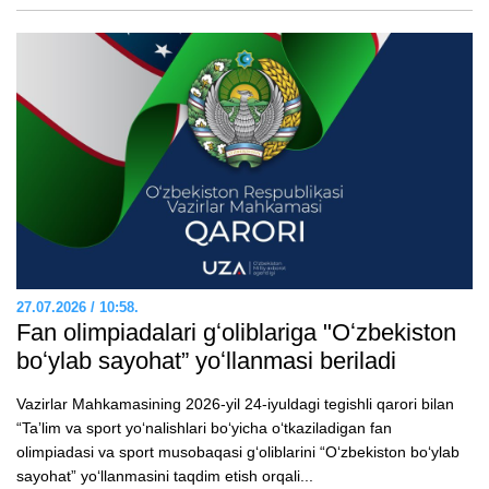
27.07.2026 / 10:58.
Fan olimpiadalari gʻoliblariga "Oʻzbekiston
boʻylab sayohat” yoʻllanmasi beriladi
Vazirlar Mahkamasining 2026-yil 24-iyuldagi tegishli qarori bilan
“Taʼlim va sport yoʻnalishlari boʻyicha oʻtkaziladigan fan
olimpiadasi va sport musobaqasi gʻoliblarini “Oʻzbekiston boʻylab
sayohat” yoʻllanmasini taqdim etish orqali...