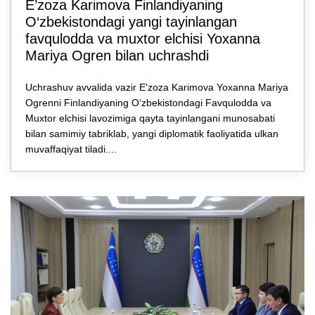
E’zozа Karimova Finlandiyaning
O‘zbekistondagi yangi tayinlangan
favqulodda va muxtor elchisi Yoxanna
Mariya Ogren bilan uchrashdi
Uchrashuv avvalida vazir E'zoza Karimova Yoxanna Mariya
Ogrenni Finlandiyaning O‘zbekistondagi Favqulodda va
Muxtor elchisi lavozimiga qayta tayinlangani munosabati
bilan samimiy tabriklab, yangi diplomatik faoliyatida ulkan
muvaffaqiyat tiladi....