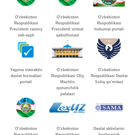
O'zbekiston
O'zbekiston
O'zbekiston
Respublikasi
Respublikasi
Respublikasi
Prezidenti rasmiy
Prezidenti virtual
hukumat portali
veb-sayti
qabulhonasi
Yagona interaktiv
O'zbekiston
O'zbekiston
davlat hizmatlari
Respublikasi Oliy
Respublikasi Davlat
portali
Mazhlis
Soliq qo'mitasi
qonunchilik
palatasi
O'zbekiston
O'zbekiston
Davlat aktivlarini
Respublikasi
Respublikasi
boshqarish