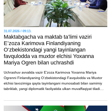
31.07.2026 / 09:13.
Maktabgacha va maktab ta’limi vaziri
E’zozа Karimova Finlandiyaning
O‘zbekistondagi yangi tayinlangan
favqulodda va muxtor elchisi Yoxanna
Mariya Ogren bilan uchrashdi
Uchrashuv avvalida vazir E'zoza Karimova Yoxanna Mariya
Ogrenni Finlandiyaning O‘zbekistondagi Favqulodda va Muxtor
elchisi lavozimiga qayta tayinlangani munosabati bilan samimiy
tabriklab, yangi diplomatik faoliyatida ulkan muvaffaqiyat tiladi....