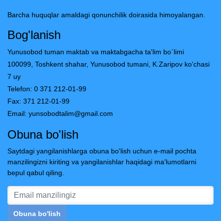
Barcha huquqlar amaldagi qonunchilik doirasida himoyalangan.
Bog'lanish
Yunusobod tuman maktab va maktabgacha ta'lim bo`limi
100099, Toshkent shahar, Yunusobod tumani, K.Zaripov ko‘chasi
7 uy
Telefon: 0 371 212-01-99
Fax: 371 212-01-99
Email:
yunsobodtalim@gmail.com
Obuna bo'lish
Saytdagi yangilanishlarga obuna bo'lish uchun e-mail pochta
manzilingizni kiriting va yangilanishlar haqidagi ma'lumotlarni
bepul qabul qiling.
Obuna bo'lish