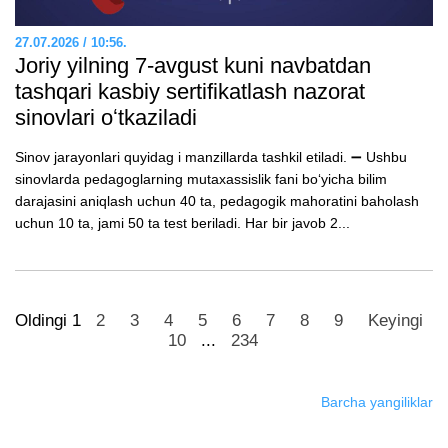
27.07.2026 / 10:56.
Joriy yilning 7-avgust kuni navbatdan
tashqari kasbiy sertifikatlash nazorat
sinovlari oʻtkaziladi
Sinov jarayonlari quyidag i manzillarda tashkil etiladi. ➖ Ushbu
sinovlarda pedagoglarning mutaxassislik fani boʻyicha bilim
darajasini aniqlash uchun 40 ta, pedagogik mahoratini baholash
uchun 10 ta, jami 50 ta test beriladi. Har bir javob 2...
Oldingi
1
2
3
4
5
6
7
8
9
Keyingi
10
...
234
Barcha yangiliklar