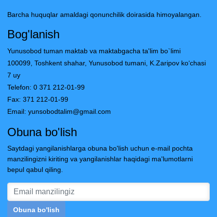
Barcha huquqlar amaldagi qonunchilik doirasida himoyalangan.
Bog'lanish
Yunusobod tuman maktab va maktabgacha ta'lim bo`limi
100099, Toshkent shahar, Yunusobod tumani, K.Zaripov ko‘chasi
7 uy
Telefon: 0 371 212-01-99
Fax: 371 212-01-99
Email:
yunsobodtalim@gmail.com
Obuna bo'lish
Saytdagi yangilanishlarga obuna bo'lish uchun e-mail pochta
manzilingizni kiriting va yangilanishlar haqidagi ma'lumotlarni
bepul qabul qiling.
Obuna bo'lish