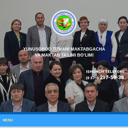
YUNUSOBOD TUMANI MAKTABGACHA
VA MAKTAB TA’LIMI BO‘LIMI
ISHONCH TELEFONI
217-59-38
(0 371)
MENU