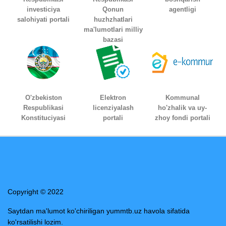
investiciya
Qonun
agentligi
salohiyati portali
huzhzhatlari
ma'lumotlari milliy
bazasi
O'zbekiston
Elektron
Kommunal
Respublikasi
licenziyalash
ho'zhalik va uy-
Konstituciyasi
portali
zhoy fondi portali
Copyright © 2022
Saytdan ma'lumot ko'chiriligan yummtb.uz havola sifatida
ko'rsatilishi lozim.