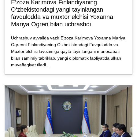
E’zozа Karimova Finlandiyaning
O‘zbekistondagi yangi tayinlangan
favqulodda va muxtor elchisi Yoxanna
Mariya Ogren bilan uchrashdi
Uchrashuv avvalida vazir E'zoza Karimova Yoxanna Mariya
Ogrenni Finlandiyaning O‘zbekistondagi Favqulodda va
Muxtor elchisi lavozimiga qayta tayinlangani munosabati
bilan samimiy tabriklab, yangi diplomatik faoliyatida ulkan
muvaffaqiyat tiladi....