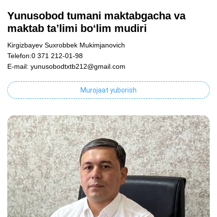
Yunusobod tumani maktabgacha va
maktab ta’limi bo‘lim mudiri
Kirgizbayev Suxrobbek Mukimjanovich
Telefon:0 371 212-01-98
E-mail: yunusobodtxtb212@gmail.com
Murojaat yuborish