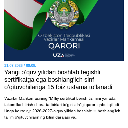
31.07.2026 / 09:08.
Yangi oʻquv yilidan boshlab tegishli
sertifikatga ega boshlangʻich sinf
oʻqituvchilariga 15 foiz ustama toʻlanadi
Vazirlar Mahkamasining “Milliy sertifikat berish tizimini yanada
takomillashtirish chora-tadbirlari toʻgʻrisida”gi qarori qabul qilindi.
Unga koʻra: 👉 2026-2027-oʻquv yilidan boshlab: ➖ boshlangʻich
taʼlim oʻqituvchilarining bilim darajasi va...