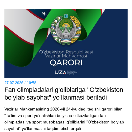
27.07.2026 / 10:58.
Fan olimpiadalari gʻoliblariga "Oʻzbekiston
boʻylab sayohat” yoʻllanmasi beriladi
Vazirlar Mahkamasining 2026-yil 24-iyuldagi tegishli qarori bilan
“Taʼlim va sport yoʻnalishlari boʻyicha oʻtkaziladigan fan
olimpiadasi va sport musobaqasi gʻoliblarini “Oʻzbekiston boʻylab
sayohat” yoʻllanmasini taqdim etish orqali...