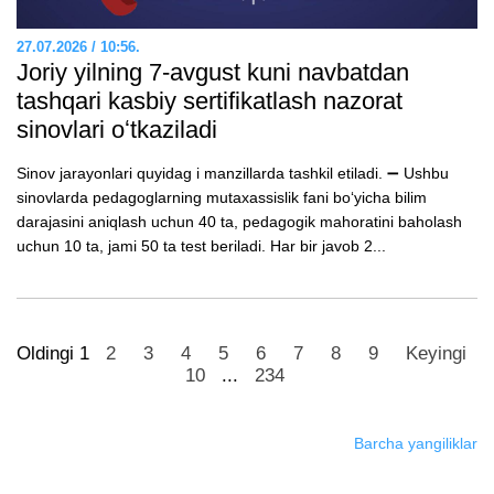
27.07.2026 / 10:56.
Joriy yilning 7-avgust kuni navbatdan
tashqari kasbiy sertifikatlash nazorat
sinovlari oʻtkaziladi
Sinov jarayonlari quyidag i manzillarda tashkil etiladi. ➖ Ushbu
sinovlarda pedagoglarning mutaxassislik fani boʻyicha bilim
darajasini aniqlash uchun 40 ta, pedagogik mahoratini baholash
uchun 10 ta, jami 50 ta test beriladi. Har bir javob 2...
Oldingi
1
2
3
4
5
6
7
8
9
Keyingi
10
...
234
Barcha yangiliklar