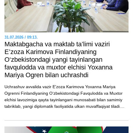
31.07.2026 / 09:13.
Maktabgacha va maktab ta’limi vaziri
E’zozа Karimova Finlandiyaning
O‘zbekistondagi yangi tayinlangan
favqulodda va muxtor elchisi Yoxanna
Mariya Ogren bilan uchrashdi
Uchrashuv avvalida vazir E'zoza Karimova Yoxanna Mariya
Ogrenni Finlandiyaning O‘zbekistondagi Favqulodda va Muxtor
elchisi lavozimiga qayta tayinlangani munosabati bilan samimiy
tabriklab, yangi diplomatik faoliyatida ulkan muvaffaqiyat tiladi....