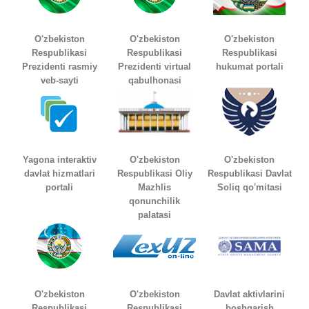
O'zbekiston
O'zbekiston
O'zbekiston
Respublikasi
Respublikasi
Respublikasi
Prezidenti rasmiy
Prezidenti virtual
hukumat portali
veb-sayti
qabulhonasi
Yagona interaktiv
O'zbekiston
O'zbekiston
davlat hizmatlari
Respublikasi Oliy
Respublikasi Davlat
portali
Mazhlis
Soliq qo'mitasi
qonunchilik
palatasi
O'zbekiston
O'zbekiston
Davlat aktivlarini
Respublikasi
Respublikasi
boshqarish