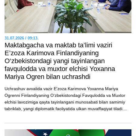
31.07.2026 / 09:13.
Maktabgacha va maktab ta’limi vaziri
E’zozа Karimova Finlandiyaning
O‘zbekistondagi yangi tayinlangan
favqulodda va muxtor elchisi Yoxanna
Mariya Ogren bilan uchrashdi
Uchrashuv avvalida vazir E'zoza Karimova Yoxanna Mariya
Ogrenni Finlandiyaning O‘zbekistondagi Favqulodda va Muxtor
elchisi lavozimiga qayta tayinlangani munosabati bilan samimiy
tabriklab, yangi diplomatik faoliyatida ulkan muvaffaqiyat tiladi....