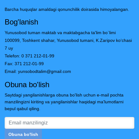
Barcha huquqlar amaldagi qonunchilik doirasida himoyalangan.
Bog'lanish
Yunusobod tuman maktab va maktabgacha ta'lim bo`limi
100099, Toshkent shahar, Yunusobod tumani, K.Zaripov ko‘chasi
7 uy
Telefon: 0 371 212-01-99
Fax: 371 212-01-99
Email:
yunsobodtalim@gmail.com
Obuna bo'lish
Saytdagi yangilanishlarga obuna bo'lish uchun e-mail pochta
manzilingizni kiriting va yangilanishlar haqidagi ma'lumotlarni
bepul qabul qiling.
Obuna bo'lish