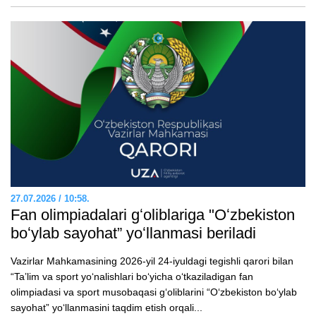
27.07.2026 / 10:58.
Fan olimpiadalari gʻoliblariga "Oʻzbekiston
boʻylab sayohat” yoʻllanmasi beriladi
Vazirlar Mahkamasining 2026-yil 24-iyuldagi tegishli qarori bilan
“Taʼlim va sport yoʻnalishlari boʻyicha oʻtkaziladigan fan
olimpiadasi va sport musobaqasi gʻoliblarini “Oʻzbekiston boʻylab
sayohat” yoʻllanmasini taqdim etish orqali...