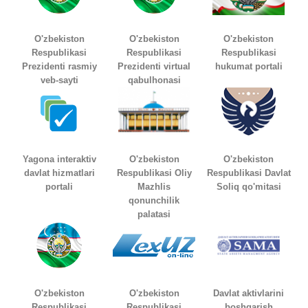
O'zbekiston
O'zbekiston
O'zbekiston
Respublikasi
Respublikasi
Respublikasi
Prezidenti rasmiy
Prezidenti virtual
hukumat portali
veb-sayti
qabulhonasi
Yagona interaktiv
O'zbekiston
O'zbekiston
davlat hizmatlari
Respublikasi Oliy
Respublikasi Davlat
portali
Mazhlis
Soliq qo'mitasi
qonunchilik
palatasi
O'zbekiston
O'zbekiston
Davlat aktivlarini
Respublikasi
Respublikasi
boshqarish