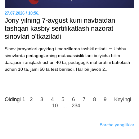
27.07.2026 / 10:56.
Joriy yilning 7-avgust kuni navbatdan
tashqari kasbiy sertifikatlash nazorat
sinovlari oʻtkaziladi
Sinov jarayonlari quyidag i manzillarda tashkil etiladi. ➖ Ushbu
sinovlarda pedagoglarning mutaxassislik fani boʻyicha bilim
darajasini aniqlash uchun 40 ta, pedagogik mahoratini baholash
uchun 10 ta, jami 50 ta test beriladi. Har bir javob 2...
Oldingi
1
2
3
4
5
6
7
8
9
Keyingi
10
...
234
Barcha yangiliklar