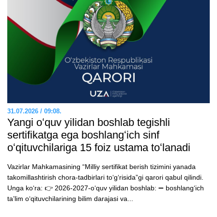
31.07.2026 / 09:08.
Yangi oʻquv yilidan boshlab tegishli
sertifikatga ega boshlangʻich sinf
oʻqituvchilariga 15 foiz ustama toʻlanadi
Vazirlar Mahkamasining “Milliy sertifikat berish tizimini yanada
takomillashtirish chora-tadbirlari toʻgʻrisida”gi qarori qabul qilindi.
Unga koʻra: 👉 2026-2027-oʻquv yilidan boshlab: ➖ boshlangʻich
taʼlim oʻqituvchilarining bilim darajasi va...