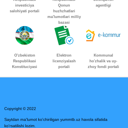
investiciya
Qonun
agentligi
salohiyati portali
huzhzhatlari
ma'lumotlari milliy
bazasi
O'zbekiston
Elektron
Kommunal
Respublikasi
licenziyalash
ho'zhalik va uy-
Konstituciyasi
portali
zhoy fondi portali
Copyright © 2022
Saytdan ma'lumot ko'chiriligan yummtb.uz havola sifatida
ko'rsatilishi lozim.