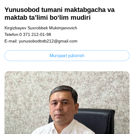
Yunusobod tumani maktabgacha va
maktab ta’limi bo‘lim mudiri
Kirgizbayev Suxrobbek Mukimjanovich
Telefon:0 371 212-01-98
E-mail: yunusobodtxtb212@gmail.com
Murojaat yuborish