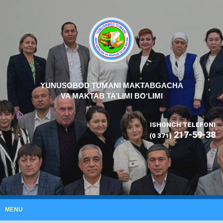
YUNUSOBOD TUMANI MAKTABGACHA
VA MAKTAB TA’LIMI BO‘LIMI
ISHONCH TELEFONI
217-59-38
(0 371)
MENU