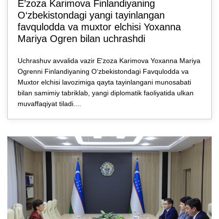
E’zozа Karimova Finlandiyaning
O‘zbekistondagi yangi tayinlangan
favqulodda va muxtor elchisi Yoxanna
Mariya Ogren bilan uchrashdi
Uchrashuv avvalida vazir E'zoza Karimova Yoxanna Mariya
Ogrenni Finlandiyaning O‘zbekistondagi Favqulodda va
Muxtor elchisi lavozimiga qayta tayinlangani munosabati
bilan samimiy tabriklab, yangi diplomatik faoliyatida ulkan
muvaffaqiyat tiladi....