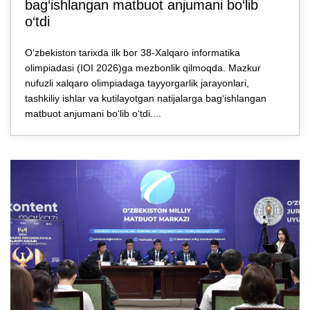
bag‘ishlangan matbuot anjumani bo‘lib
o‘tdi
O‘zbekiston tarixda ilk bor 38-Xalqaro informatika
olimpiadasi (IOI 2026)ga mezbonlik qilmoqda. Mazkur
nufuzli xalqaro olimpiadaga tayyorgarlik jarayonlari,
tashkiliy ishlar va kutilayotgan natijalarga bagʻishlangan
matbuot anjumani boʻlib oʻtdi....