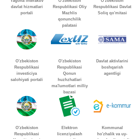
Yagona interaktiv
O'zbekiston
O'zbekiston
davlat hizmatlari
Respublikasi Oliy
Respublikasi Davlat
portali
Mazhlis
Soliq qo'mitasi
qonunchilik
palatasi
O'zbekiston
O'zbekiston
Davlat aktivlarini
Respublikasi
Respublikasi
boshqarish
investiciya
Qonun
agentligi
salohiyati portali
huzhzhatlari
ma'lumotlari milliy
bazasi
O'zbekiston
Elektron
Kommunal
Respublikasi
licenziyalash
ho'zhalik va uy-