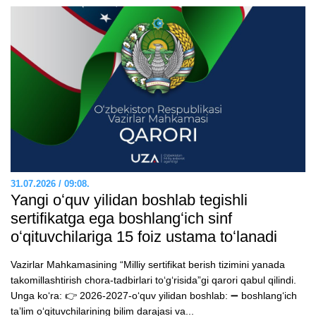
31.07.2026 / 09:08.
Yangi oʻquv yilidan boshlab tegishli
sertifikatga ega boshlangʻich sinf
oʻqituvchilariga 15 foiz ustama toʻlanadi
Vazirlar Mahkamasining “Milliy sertifikat berish tizimini yanada
takomillashtirish chora-tadbirlari toʻgʻrisida”gi qarori qabul qilindi.
Unga koʻra: 👉 2026-2027-oʻquv yilidan boshlab: ➖ boshlangʻich
taʼlim oʻqituvchilarining bilim darajasi va...