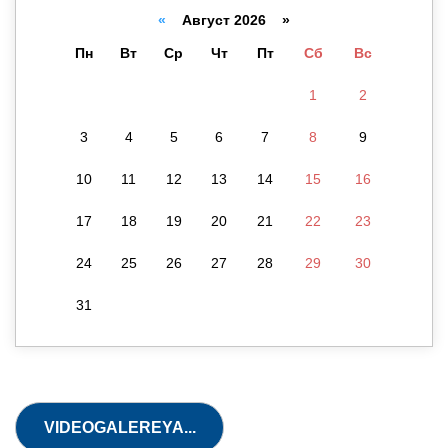
«
Август 2026 »
Пн
Вт
Ср
Чт
Пт
Сб
Вс
1
2
3
4
5
6
7
8
9
10
11
12
13
14
15
16
17
18
19
20
21
22
23
24
25
26
27
28
29
30
31
21.05.2026 / 07:44.
Yunusobod
tumanidagi
"No‘xatcha"
nomli 555-sonli
VIDEOGALEREYA...
davlat