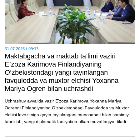
31.07.2026 / 09:13.
Maktabgacha va maktab ta’limi vaziri
E’zozа Karimova Finlandiyaning
O‘zbekistondagi yangi tayinlangan
favqulodda va muxtor elchisi Yoxanna
Mariya Ogren bilan uchrashdi
Uchrashuv avvalida vazir E'zoza Karimova Yoxanna Mariya
Ogrenni Finlandiyaning O‘zbekistondagi Favqulodda va Muxtor
elchisi lavozimiga qayta tayinlangani munosabati bilan samimiy
tabriklab, yangi diplomatik faoliyatida ulkan muvaffaqiyat tiladi....