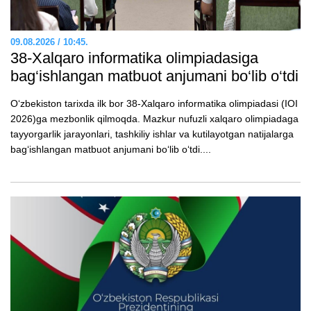
09.08.2026 / 10:45.
38-Xalqaro informatika olimpiadasiga
bag‘ishlangan matbuot anjumani bo‘lib o‘tdi
O‘zbekiston tarixda ilk bor 38-Xalqaro informatika olimpiadasi (IOI
2026)ga mezbonlik qilmoqda. Mazkur nufuzli xalqaro olimpiadaga
tayyorgarlik jarayonlari, tashkiliy ishlar va kutilayotgan natijalarga
bagʻishlangan matbuot anjumani boʻlib oʻtdi....