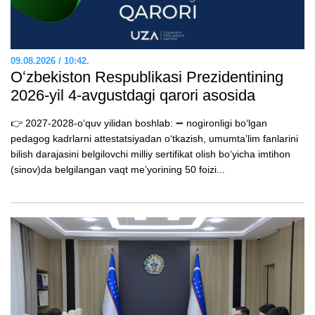
09.08.2026 / 10:42.
Oʻzbekiston Respublikasi Prezidentining
2026-yil 4-avgustdagi qarori asosida
👉 2027-2028-oʻquv yilidan boshlab: ➖ nogironligi boʻlgan
pedagog kadrlarni attestatsiyadan oʻtkazish, umumtaʼlim fanlarini
bilish darajasini belgilovchi milliy sertifikat olish boʻyicha imtihon
(sinov)da belgilangan vaqt meʼyorining 50 foizi...