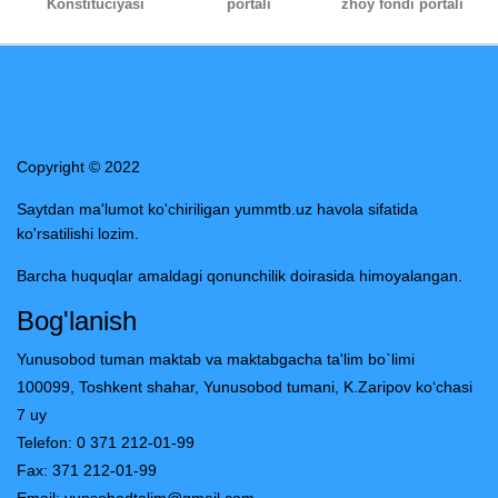
Konstituciyasi
portali
zhoy fondi portali
Copyright © 2022
Saytdan ma'lumot ko'chiriligan yummtb.uz havola sifatida
ko'rsatilishi lozim.
Barcha huquqlar amaldagi qonunchilik doirasida himoyalangan.
Bog'lanish
Yunusobod tuman maktab va maktabgacha ta'lim bo`limi
100099, Toshkent shahar, Yunusobod tumani, K.Zaripov ko‘chasi
7 uy
Telefon: 0 371 212-01-99
Fax: 371 212-01-99
Email:
yunsobodtalim@gmail.com