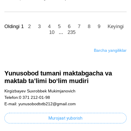
Oldingi
1
2
3
4
5
6
7
8
9
Keyingi
10
...
235
Barcha yangiliklar
Yunusobod tumani maktabgacha va
maktab ta’limi bo‘lim mudiri
Kirgizbayev Suxrobbek Mukimjanovich
Telefon:0 371 212-01-98
E-mail: yunusobodtxtb212@gmail.com
Murojaat yuborish