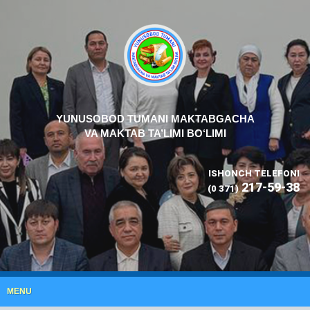
YUNUSOBOD TUMANI MAKTABGACHA
VA MAKTAB TA’LIMI BO‘LIMI
ISHONCH TELEFONI
217-59-38
(0 371)
MENU