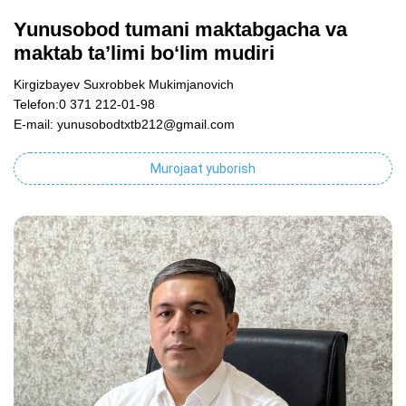
Yunusobod tumani maktabgacha va
maktab ta’limi bo‘lim mudiri
Kirgizbayev Suxrobbek Mukimjanovich
Telefon:0 371 212-01-98
E-mail: yunusobodtxtb212@gmail.com
Murojaat yuborish