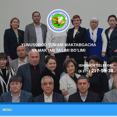
YUNUSOBOD TUMANI MAKTABGACHA
VA MAKTAB TA’LIMI BO‘LIMI
ISHONCH TELEFONI
217-59-38
(0 371)
MENU