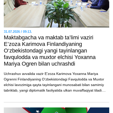
31.07.2026 / 09:13.
Maktabgacha va maktab ta’limi vaziri
E’zozа Karimova Finlandiyaning
O‘zbekistondagi yangi tayinlangan
favqulodda va muxtor elchisi Yoxanna
Mariya Ogren bilan uchrashdi
Uchrashuv avvalida vazir E'zoza Karimova Yoxanna Mariya
Ogrenni Finlandiyaning O‘zbekistondagi Favqulodda va Muxtor
elchisi lavozimiga qayta tayinlangani munosabati bilan samimiy
tabriklab, yangi diplomatik faoliyatida ulkan muvaffaqiyat tiladi....