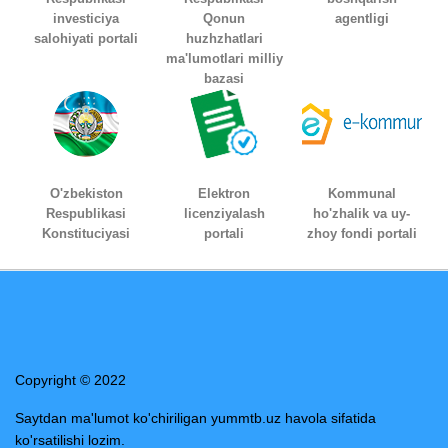
investiciya
Qonun
agentligi
salohiyati portali
huzhzhatlari
ma'lumotlari milliy
bazasi
O'zbekiston
Elektron
Kommunal
Respublikasi
licenziyalash
ho'zhalik va uy-
Konstituciyasi
portali
zhoy fondi portali
Copyright © 2022
Saytdan ma'lumot ko'chiriligan yummtb.uz havola sifatida
ko'rsatilishi lozim.