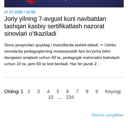
27.07.2026 / 10:56.
Joriy yilning 7-avgust kuni navbatdan
tashqari kasbiy sertifikatlash nazorat
sinovlari oʻtkaziladi
Sinov jarayonlari quyidag i manzillarda tashkil etiladi. ➖ Ushbu
sinovlarda pedagoglarning mutaxassislik fani boʻyicha bilim
darajasini aniqlash uchun 40 ta, pedagogik mahoratini baholash
uchun 10 ta, jami 50 ta test beriladi. Har bir javob 2...
Oldingi
1
2
3
4
5
6
7
8
9
Keyingi
10
...
234
Barcha yangiliklar