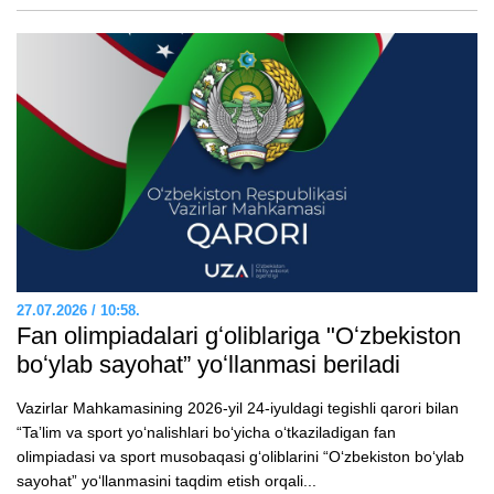
27.07.2026 / 10:58.
Fan olimpiadalari gʻoliblariga "Oʻzbekiston
boʻylab sayohat” yoʻllanmasi beriladi
Vazirlar Mahkamasining 2026-yil 24-iyuldagi tegishli qarori bilan
“Taʼlim va sport yoʻnalishlari boʻyicha oʻtkaziladigan fan
olimpiadasi va sport musobaqasi gʻoliblarini “Oʻzbekiston boʻylab
sayohat” yoʻllanmasini taqdim etish orqali...