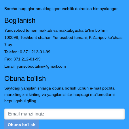
Barcha huquqlar amaldagi qonunchilik doirasida himoyalangan.
Bog'lanish
Yunusobod tuman maktab va maktabgacha ta'lim bo`limi
100099, Toshkent shahar, Yunusobod tumani, K.Zaripov ko‘chasi
7 uy
Telefon: 0 371 212-01-99
Fax: 371 212-01-99
Email:
yunsobodtalim@gmail.com
Obuna bo'lish
Saytdagi yangilanishlarga obuna bo'lish uchun e-mail pochta
manzilingizni kiriting va yangilanishlar haqidagi ma'lumotlarni
bepul qabul qiling.
Obuna bo'lish