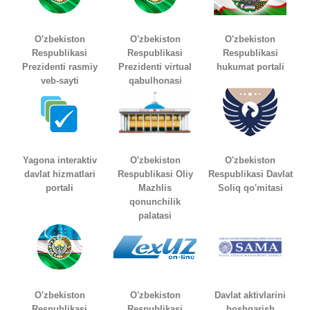
O'zbekiston
O'zbekiston
O'zbekiston
Respublikasi
Respublikasi
Respublikasi
Prezidenti rasmiy
Prezidenti virtual
hukumat portali
veb-sayti
qabulhonasi
Yagona interaktiv
O'zbekiston
O'zbekiston
davlat hizmatlari
Respublikasi Oliy
Respublikasi Davlat
portali
Mazhlis
Soliq qo'mitasi
qonunchilik
palatasi
O'zbekiston
O'zbekiston
Davlat aktivlarini
Respublikasi
Respublikasi
boshqarish