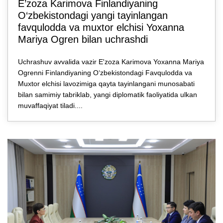
E’zozа Karimova Finlandiyaning
O‘zbekistondagi yangi tayinlangan
favqulodda va muxtor elchisi Yoxanna
Mariya Ogren bilan uchrashdi
Uchrashuv avvalida vazir E'zoza Karimova Yoxanna Mariya
Ogrenni Finlandiyaning O‘zbekistondagi Favqulodda va
Muxtor elchisi lavozimiga qayta tayinlangani munosabati
bilan samimiy tabriklab, yangi diplomatik faoliyatida ulkan
muvaffaqiyat tiladi....