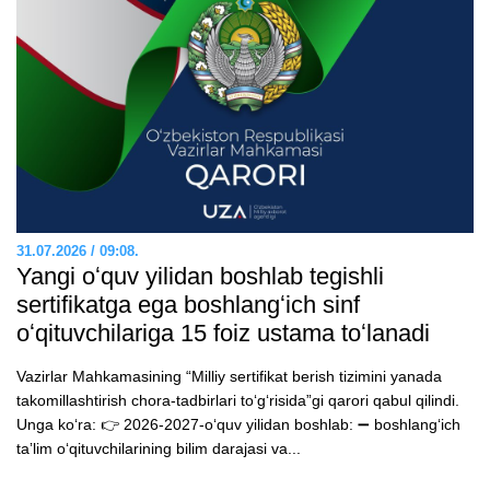
31.07.2026 / 09:08.
Yangi oʻquv yilidan boshlab tegishli
sertifikatga ega boshlangʻich sinf
oʻqituvchilariga 15 foiz ustama toʻlanadi
Vazirlar Mahkamasining “Milliy sertifikat berish tizimini yanada
takomillashtirish chora-tadbirlari toʻgʻrisida”gi qarori qabul qilindi.
Unga koʻra: 👉 2026-2027-oʻquv yilidan boshlab: ➖ boshlangʻich
taʼlim oʻqituvchilarining bilim darajasi va...