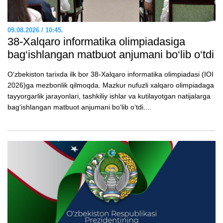
09.08.2026 / 10:45.
38-Xalqaro informatika olimpiadasiga
bag‘ishlangan matbuot anjumani bo‘lib o‘tdi
O‘zbekiston tarixda ilk bor 38-Xalqaro informatika olimpiadasi (IOI
2026)ga mezbonlik qilmoqda. Mazkur nufuzli xalqaro olimpiadaga
tayyorgarlik jarayonlari, tashkiliy ishlar va kutilayotgan natijalarga
bagʻishlangan matbuot anjumani boʻlib oʻtdi....