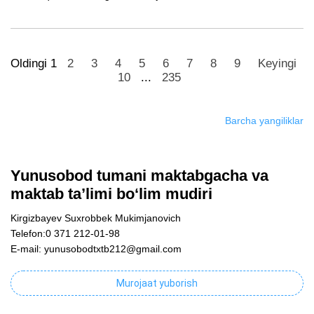
Oldingi
1
2
3
4
5
6
7
8
9
Keyingi
10
...
235
Barcha yangiliklar
Yunusobod tumani maktabgacha va
maktab ta’limi bo‘lim mudiri
Kirgizbayev Suxrobbek Mukimjanovich
Telefon:0 371 212-01-98
E-mail: yunusobodtxtb212@gmail.com
Murojaat yuborish