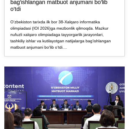
bag‘ishlangan matbuot anjumani bo‘lib
o‘tdi
O‘zbekiston tarixda ilk bor 38-Xalqaro informatika
olimpiadasi (IOI 2026)ga mezbonlik qilmoqda. Mazkur
nufuzli xalqaro olimpiadaga tayyorgarlik jarayonlari,
tashkiliy ishlar va kutilayotgan natijalarga bagʻishlangan
matbuot anjumani boʻlib oʻtdi....