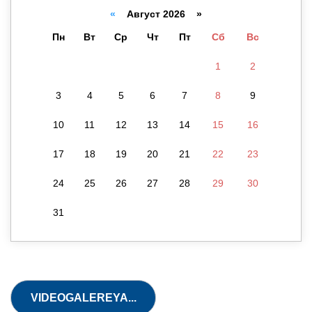
«
Август 2026 »
Пн
Вт
Ср
Чт
Пт
Сб
Вс
1
2
3
4
5
6
7
8
9
10
11
12
13
14
15
16
17
18
19
20
21
22
23
24
25
26
27
28
29
30
31
21.05.2026 / 07:44.
Yunusobod
tumanidagi
"No‘xatcha"
nomli 555-sonli
VIDEOGALEREYA...
davlat