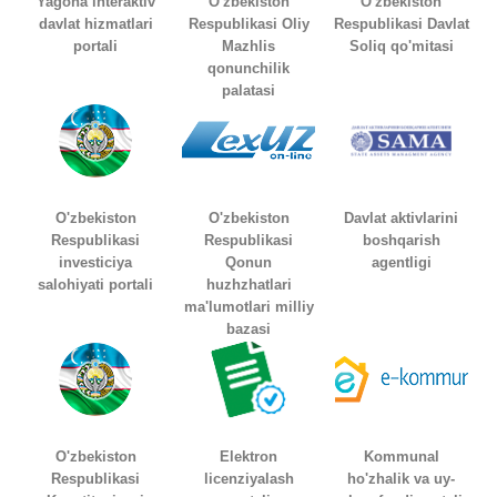
Yagona interaktiv
O'zbekiston
O'zbekiston
davlat hizmatlari
Respublikasi Oliy
Respublikasi Davlat
portali
Mazhlis
Soliq qo'mitasi
qonunchilik
palatasi
O'zbekiston
O'zbekiston
Davlat aktivlarini
Respublikasi
Respublikasi
boshqarish
investiciya
Qonun
agentligi
salohiyati portali
huzhzhatlari
ma'lumotlari milliy
bazasi
O'zbekiston
Elektron
Kommunal
Respublikasi
licenziyalash
ho'zhalik va uy-