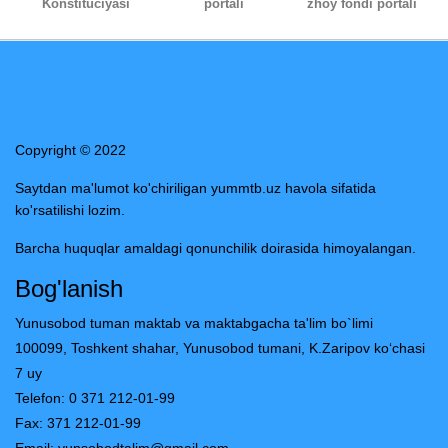
Konstituciyasi
portali
zhoy fondi portali
Copyright © 2022
Saytdan ma'lumot ko'chiriligan yummtb.uz havola sifatida
ko'rsatilishi lozim.
Barcha huquqlar amaldagi qonunchilik doirasida himoyalangan.
Bog'lanish
Yunusobod tuman maktab va maktabgacha ta'lim bo`limi
100099, Toshkent shahar, Yunusobod tumani, K.Zaripov ko‘chasi
7 uy
Telefon: 0 371 212-01-99
Fax: 371 212-01-99
Email:
yunsobodtalim@gmail.com