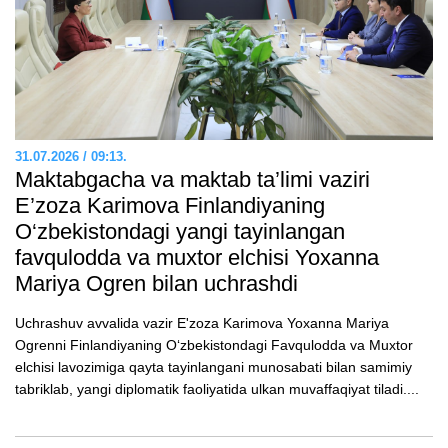
31.07.2026 / 09:13.
Maktabgacha va maktab ta’limi vaziri
E’zozа Karimova Finlandiyaning
O‘zbekistondagi yangi tayinlangan
favqulodda va muxtor elchisi Yoxanna
Mariya Ogren bilan uchrashdi
Uchrashuv avvalida vazir E'zoza Karimova Yoxanna Mariya
Ogrenni Finlandiyaning O‘zbekistondagi Favqulodda va Muxtor
elchisi lavozimiga qayta tayinlangani munosabati bilan samimiy
tabriklab, yangi diplomatik faoliyatida ulkan muvaffaqiyat tiladi....