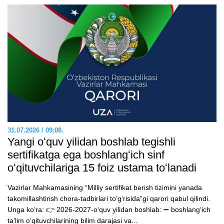
31.07.2026 / 09:08.
Yangi oʻquv yilidan boshlab tegishli
sertifikatga ega boshlangʻich sinf
oʻqituvchilariga 15 foiz ustama toʻlanadi
Vazirlar Mahkamasining “Milliy sertifikat berish tizimini yanada
takomillashtirish chora-tadbirlari toʻgʻrisida”gi qarori qabul qilindi.
Unga koʻra: 👉 2026-2027-oʻquv yilidan boshlab: ➖ boshlangʻich
taʼlim oʻqituvchilarining bilim darajasi va...