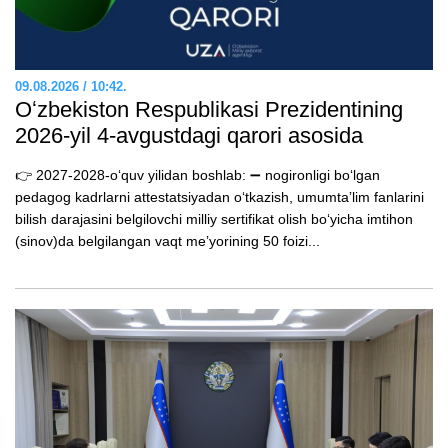
09.08.2026 / 10:42.
Oʻzbekiston Respublikasi Prezidentining
2026-yil 4-avgustdagi qarori asosida
👉 2027-2028-oʻquv yilidan boshlab: ➖ nogironligi boʻlgan
pedagog kadrlarni attestatsiyadan oʻtkazish, umumtaʼlim fanlarini
bilish darajasini belgilovchi milliy sertifikat olish boʻyicha imtihon
(sinov)da belgilangan vaqt meʼyorining 50 foizi...