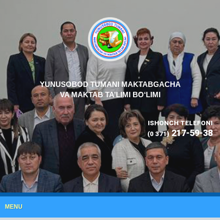
YUNUSOBOD TUMANI MAKTABGACHA
VA MAKTAB TA’LIMI BO‘LIMI
ISHONCH TELEFONI
217-59-38
(0 371)
MENU