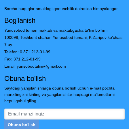
Barcha huquqlar amaldagi qonunchilik doirasida himoyalangan.
Bog'lanish
Yunusobod tuman maktab va maktabgacha ta'lim bo`limi
100099, Toshkent shahar, Yunusobod tumani, K.Zaripov ko‘chasi
7 uy
Telefon: 0 371 212-01-99
Fax: 371 212-01-99
Email:
yunsobodtalim@gmail.com
Obuna bo'lish
Saytdagi yangilanishlarga obuna bo'lish uchun e-mail pochta
manzilingizni kiriting va yangilanishlar haqidagi ma'lumotlarni
bepul qabul qiling.
Obuna bo'lish