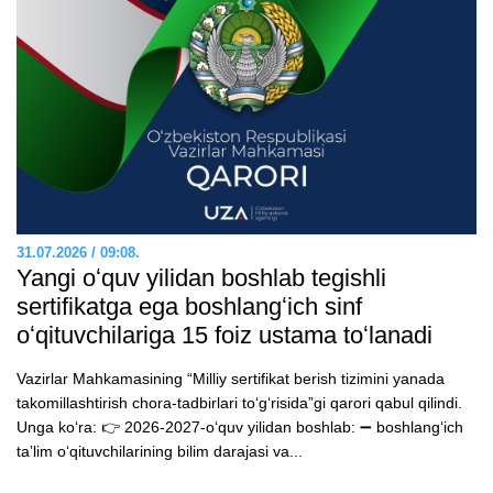
31.07.2026 / 09:08.
Yangi oʻquv yilidan boshlab tegishli
sertifikatga ega boshlangʻich sinf
oʻqituvchilariga 15 foiz ustama toʻlanadi
Vazirlar Mahkamasining “Milliy sertifikat berish tizimini yanada
takomillashtirish chora-tadbirlari toʻgʻrisida”gi qarori qabul qilindi.
Unga koʻra: 👉 2026-2027-oʻquv yilidan boshlab: ➖ boshlangʻich
taʼlim oʻqituvchilarining bilim darajasi va...