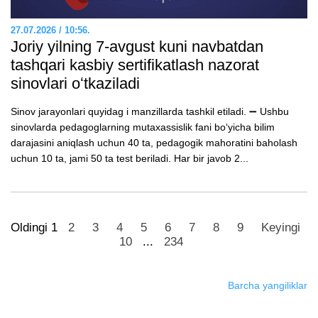
27.07.2026 / 10:56.
Joriy yilning 7-avgust kuni navbatdan
tashqari kasbiy sertifikatlash nazorat
sinovlari oʻtkaziladi
Sinov jarayonlari quyidag i manzillarda tashkil etiladi. ➖ Ushbu
sinovlarda pedagoglarning mutaxassislik fani boʻyicha bilim
darajasini aniqlash uchun 40 ta, pedagogik mahoratini baholash
uchun 10 ta, jami 50 ta test beriladi. Har bir javob 2...
Oldingi
1
2
3
4
5
6
7
8
9
Keyingi
10
...
234
Barcha yangiliklar