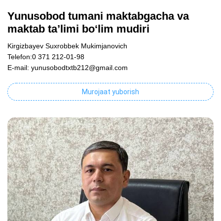
Yunusobod tumani maktabgacha va
maktab ta’limi bo‘lim mudiri
Kirgizbayev Suxrobbek Mukimjanovich
Telefon:0 371 212-01-98
E-mail: yunusobodtxtb212@gmail.com
Murojaat yuborish