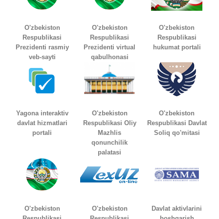
O'zbekiston
O'zbekiston
O'zbekiston
Respublikasi
Respublikasi
Respublikasi
Prezidenti rasmiy
Prezidenti virtual
hukumat portali
veb-sayti
qabulhonasi
Yagona interaktiv
O'zbekiston
O'zbekiston
davlat hizmatlari
Respublikasi Oliy
Respublikasi Davlat
portali
Mazhlis
Soliq qo'mitasi
qonunchilik
palatasi
O'zbekiston
O'zbekiston
Davlat aktivlarini
Respublikasi
Respublikasi
boshqarish