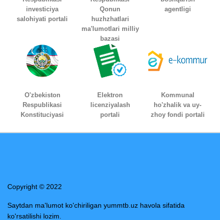
investiciya
Qonun
agentligi
salohiyati portali
huzhzhatlari
ma'lumotlari milliy
bazasi
O'zbekiston
Elektron
Kommunal
Respublikasi
licenziyalash
ho'zhalik va uy-
Konstituciyasi
portali
zhoy fondi portali
Copyright © 2022
Saytdan ma'lumot ko'chiriligan yummtb.uz havola sifatida
ko'rsatilishi lozim.