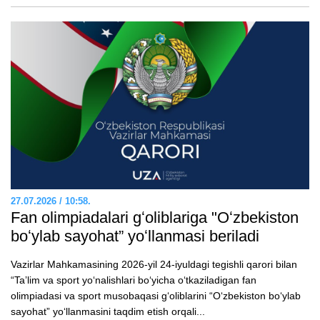
27.07.2026 / 10:58.
Fan olimpiadalari gʻoliblariga "Oʻzbekiston
boʻylab sayohat” yoʻllanmasi beriladi
Vazirlar Mahkamasining 2026-yil 24-iyuldagi tegishli qarori bilan
“Taʼlim va sport yoʻnalishlari boʻyicha oʻtkaziladigan fan
olimpiadasi va sport musobaqasi gʻoliblarini “Oʻzbekiston boʻylab
sayohat” yoʻllanmasini taqdim etish orqali...