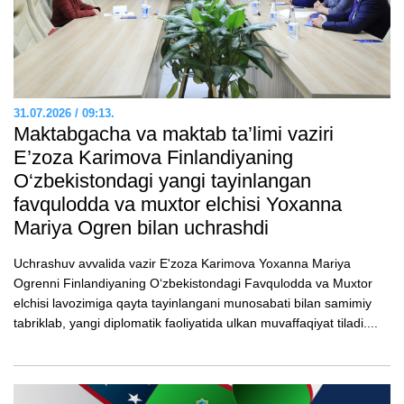
31.07.2026 / 09:13.
Maktabgacha va maktab ta’limi vaziri
E’zozа Karimova Finlandiyaning
O‘zbekistondagi yangi tayinlangan
favqulodda va muxtor elchisi Yoxanna
Mariya Ogren bilan uchrashdi
Uchrashuv avvalida vazir E'zoza Karimova Yoxanna Mariya
Ogrenni Finlandiyaning O‘zbekistondagi Favqulodda va Muxtor
elchisi lavozimiga qayta tayinlangani munosabati bilan samimiy
tabriklab, yangi diplomatik faoliyatida ulkan muvaffaqiyat tiladi....