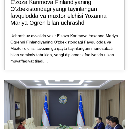
E’zozа Karimova Finlandiyaning
O‘zbekistondagi yangi tayinlangan
favqulodda va muxtor elchisi Yoxanna
Mariya Ogren bilan uchrashdi
Uchrashuv avvalida vazir E'zoza Karimova Yoxanna Mariya
Ogrenni Finlandiyaning O‘zbekistondagi Favqulodda va
Muxtor elchisi lavozimiga qayta tayinlangani munosabati
bilan samimiy tabriklab, yangi diplomatik faoliyatida ulkan
muvaffaqiyat tiladi....