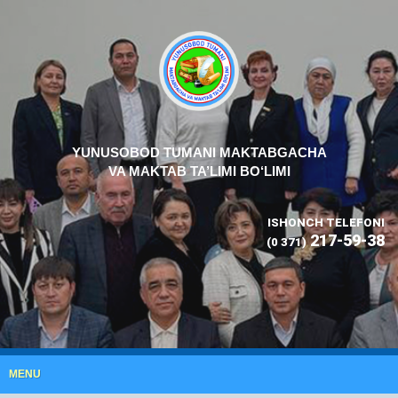
YUNUSOBOD TUMANI MAKTABGACHA
VA MAKTAB TA’LIMI BO‘LIMI
ISHONCH TELEFONI
217-59-38
(0 371)
MENU