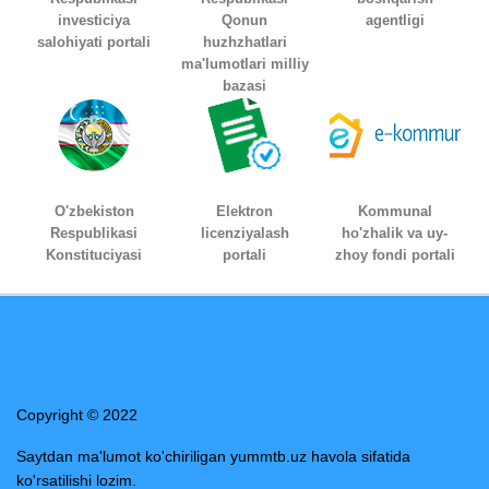
investiciya
Qonun
agentligi
salohiyati portali
huzhzhatlari
ma'lumotlari milliy
bazasi
O'zbekiston
Elektron
Kommunal
Respublikasi
licenziyalash
ho'zhalik va uy-
Konstituciyasi
portali
zhoy fondi portali
Copyright © 2022
Saytdan ma'lumot ko'chiriligan yummtb.uz havola sifatida
ko'rsatilishi lozim.