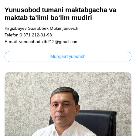
Yunusobod tumani maktabgacha va
maktab ta’limi bo‘lim mudiri
Kirgizbayev Suxrobbek Mukimjanovich
Telefon:0 371 212-01-98
E-mail: yunusobodtxtb212@gmail.com
Murojaat yuborish