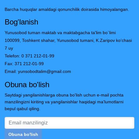
Barcha huquqlar amaldagi qonunchilik doirasida himoyalangan.
Bog'lanish
Yunusobod tuman maktab va maktabgacha ta'lim bo`limi
100099, Toshkent shahar, Yunusobod tumani, K.Zaripov ko‘chasi
7 uy
Telefon: 0 371 212-01-99
Fax: 371 212-01-99
Email:
yunsobodtalim@gmail.com
Obuna bo'lish
Saytdagi yangilanishlarga obuna bo'lish uchun e-mail pochta
manzilingizni kiriting va yangilanishlar haqidagi ma'lumotlarni
bepul qabul qiling.
Obuna bo'lish