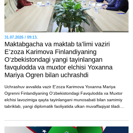
31.07.2026 / 09:13.
Maktabgacha va maktab ta’limi vaziri
E’zozа Karimova Finlandiyaning
O‘zbekistondagi yangi tayinlangan
favqulodda va muxtor elchisi Yoxanna
Mariya Ogren bilan uchrashdi
Uchrashuv avvalida vazir E'zoza Karimova Yoxanna Mariya
Ogrenni Finlandiyaning O‘zbekistondagi Favqulodda va Muxtor
elchisi lavozimiga qayta tayinlangani munosabati bilan samimiy
tabriklab, yangi diplomatik faoliyatida ulkan muvaffaqiyat tiladi....