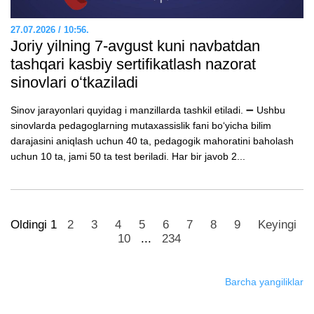
27.07.2026 / 10:56.
Joriy yilning 7-avgust kuni navbatdan
tashqari kasbiy sertifikatlash nazorat
sinovlari oʻtkaziladi
Sinov jarayonlari quyidag i manzillarda tashkil etiladi. ➖ Ushbu
sinovlarda pedagoglarning mutaxassislik fani boʻyicha bilim
darajasini aniqlash uchun 40 ta, pedagogik mahoratini baholash
uchun 10 ta, jami 50 ta test beriladi. Har bir javob 2...
Oldingi
1
2
3
4
5
6
7
8
9
Keyingi
10
...
234
Barcha yangiliklar