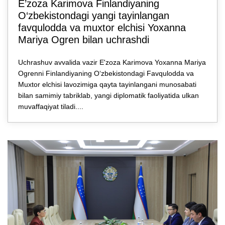
E’zozа Karimova Finlandiyaning
O‘zbekistondagi yangi tayinlangan
favqulodda va muxtor elchisi Yoxanna
Mariya Ogren bilan uchrashdi
Uchrashuv avvalida vazir E'zoza Karimova Yoxanna Mariya
Ogrenni Finlandiyaning O‘zbekistondagi Favqulodda va
Muxtor elchisi lavozimiga qayta tayinlangani munosabati
bilan samimiy tabriklab, yangi diplomatik faoliyatida ulkan
muvaffaqiyat tiladi....