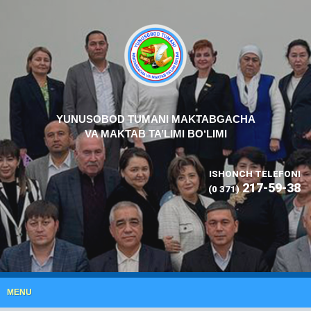
YUNUSOBOD TUMANI MAKTABGACHA
VA MAKTAB TA’LIMI BO‘LIMI
ISHONCH TELEFONI
217-59-38
(0 371)
MENU