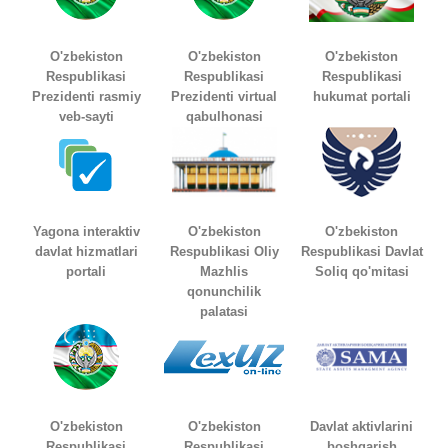
O'zbekiston
O'zbekiston
O'zbekiston
Respublikasi
Respublikasi
Respublikasi
Prezidenti rasmiy
Prezidenti virtual
hukumat portali
veb-sayti
qabulhonasi
Yagona interaktiv
O'zbekiston
O'zbekiston
davlat hizmatlari
Respublikasi Oliy
Respublikasi Davlat
portali
Mazhlis
Soliq qo'mitasi
qonunchilik
palatasi
O'zbekiston
O'zbekiston
Davlat aktivlarini
Respublikasi
Respublikasi
boshqarish