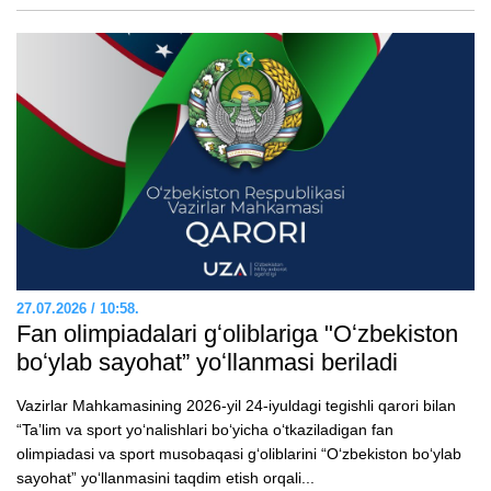
27.07.2026 / 10:58.
Fan olimpiadalari gʻoliblariga "Oʻzbekiston
boʻylab sayohat” yoʻllanmasi beriladi
Vazirlar Mahkamasining 2026-yil 24-iyuldagi tegishli qarori bilan
“Taʼlim va sport yoʻnalishlari boʻyicha oʻtkaziladigan fan
olimpiadasi va sport musobaqasi gʻoliblarini “Oʻzbekiston boʻylab
sayohat” yoʻllanmasini taqdim etish orqali...