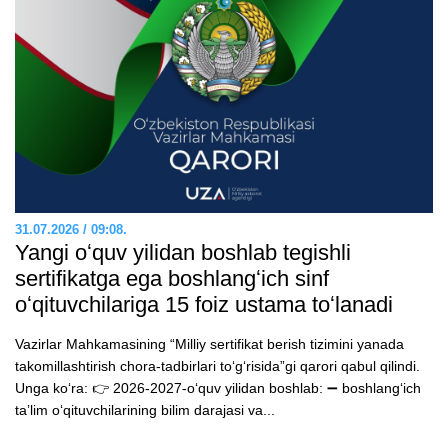
31.07.2026 / 09:08.
Yangi oʻquv yilidan boshlab tegishli
sertifikatga ega boshlangʻich sinf
oʻqituvchilariga 15 foiz ustama toʻlanadi
Vazirlar Mahkamasining “Milliy sertifikat berish tizimini yanada
takomillashtirish chora-tadbirlari toʻgʻrisida”gi qarori qabul qilindi.
Unga koʻra: 👉 2026-2027-oʻquv yilidan boshlab: ➖ boshlangʻich
taʼlim oʻqituvchilarining bilim darajasi va...