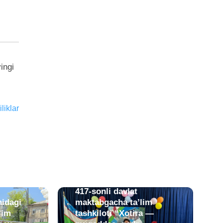
ingi
liklar
06.05.2026 / 01:35.
Yunusobod tumanidagi
417-sonli davlat
idagi
maktabgacha ta’lim
lim
tashkiloti “Xotira —