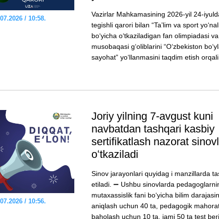
Vazirlar Mahkamasining 2026-yil 24-iyuld
07.2026 / 10:58.
tegishli qarori bilan “Taʼlim va sport yoʻnal
boʻyicha oʻtkaziladigan fan olimpiadasi va
musobaqasi gʻoliblarini “Oʻzbekiston boʻy
sayohat” yoʻllanmasini taqdim etish orqali.
Joriy yilning 7-avgust kuni
navbatdan tashqari kasbiy
sertifikatlash nazorat sinovl
oʻtkaziladi
Sinov jarayonlari quyidag i manzillarda ta
etiladi. ➖ Ushbu sinovlarda pedagoglarni
mutaxassislik fani boʻyicha bilim darajasin
07.2026 / 10:56.
aniqlash uchun 40 ta, pedagogik mahorat
baholash uchun 10 ta, jami 50 ta test beri