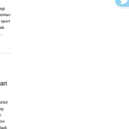
agi
ishlari
 sport
lab
..
ari
shkil
ng
i
ini
ladi.