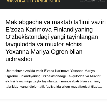
31.07.2026 / 09:13
MAVZUGA OID YANGILIKLAR
Maktabgacha va maktab ta’limi vaziri
E’zozа Karimova Finlandiyaning
O‘zbekistondagi yangi tayinlangan
favqulodda va muxtor elchisi
Yoxanna Mariya Ogren bilan
uchrashdi
Uchrashuv avvalida vazir E'zoza Karimova Yoxanna Mariya
Ogrenni Finlandiyaning O‘zbekistondagi Favqulodda va Muxtor
elchisi lavozimiga qayta tayinlangani munosabati bilan samimiy
tabriklab, yangi diplomatik faoliyatida ulkan muvaffaqiyat tiladi....