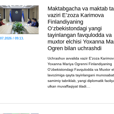
Maktabgacha va maktab ta’
vaziri E’zozа Karimova
Finlandiyaning
O‘zbekistondagi yangi
tayinlangan favqulodda va
07.2026 / 09:13.
muxtor elchisi Yoxanna Ma
Ogren bilan uchrashdi
Uchrashuv avvalida vazir E'zoza Karimo
Yoxanna Mariya Ogrenni Finlandiyaning
O‘zbekistondagi Favqulodda va Muxtor el
lavozimiga qayta tayinlangani munosabati
samimiy tabriklab, yangi diplomatik faoliy
ulkan muvaffaqiyat tiladi....