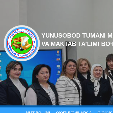
YUNUSOBOD TUMANI 
VA MAKTAB TA’LIMI BO‘
MMT BO‘LIMI
O'QITUVCHILARGA
O'QUVC