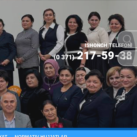
ISHONCH TELEFONI
217-59-38
(0 371)
YAT
NORMATIV HUJJATLAR