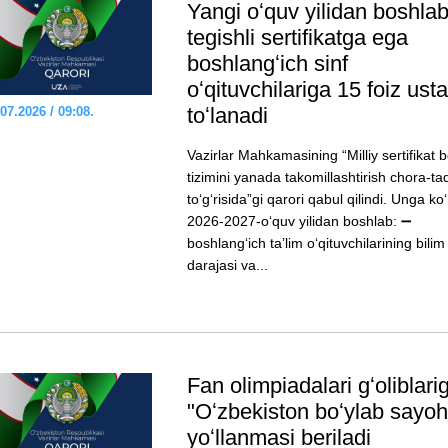
Yangi oʻquv yilidan boshla
tegishli sertifikatga ega
boshlangʻich sinf
oʻqituvchilariga 15 foiz us
toʻlanadi
07.2026 / 09:08.
Vazirlar Mahkamasining “Milliy sertifikat b
tizimini yanada takomillashtirish chora-tad
toʻgʻrisida”gi qarori qabul qilindi. Unga ko
2026-2027-oʻquv yilidan boshlab: ➖
boshlangʻich taʼlim oʻqituvchilarining bilim
darajasi va...
Fan olimpiadalari gʻoliblari
"Oʻzbekiston boʻylab sayoh
yoʻllanmasi beriladi