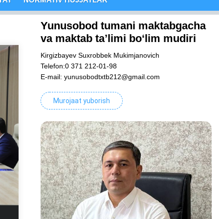
Yunusobod tumani maktabgacha
va maktab ta’limi bo‘lim mudiri
Kirgizbayev Suxrobbek Mukimjanovich
Telefon:0 371 212-01-98
E-mail: yunusobodtxtb212@gmail.com
Murojaat yuborish