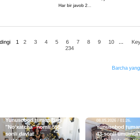
Har bir javob 2...
dingi
1
2
3
4
5
6
7
8
9
10
...
Key
234
Barcha yangi
21.05.2026 / 07:44.
Yunusobod tumanidagi
08.05.2026 / 01:26.
"No‘xatcha" nomli 555-
Yunusobod tuman
sonli davlat
43-sonli umumta'