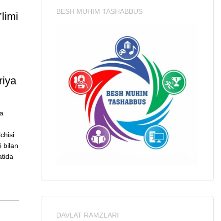
BESH MUHIM TASHABBUS
limi
riya
va
chisi
 bilan
atida
DAVLAT RAMZLARI