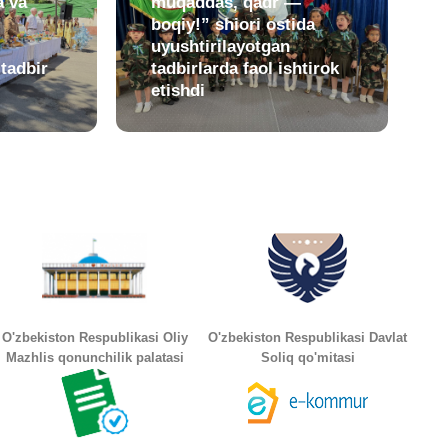
a va
muqaddas, qadr —
boqiy!” shiori ostida
uyushtirilayotgan
 tadbir
tadbirlarda faol ishtirok
etishdi
O'zbekiston Respublikasi Oliy
O'zbekiston Respublikasi Davlat
Mazhlis qonunchilik palatasi
Soliq qo'mitasi