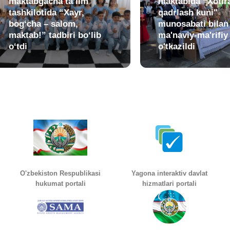
maktabgacha ta’lim
maktabida “Xotir
tashkilotida “Xayr,
qadrlash kuni"
bog‘cha – salom,
munosabati bilan
maktab!” tadbiri bo‘lib
ma'naviy-ma'rifiy
o‘tdi
o'tkazildi
O'zbekiston Respublikasi
Yagona interaktiv davlat
hukumat portali
hizmatlari portali