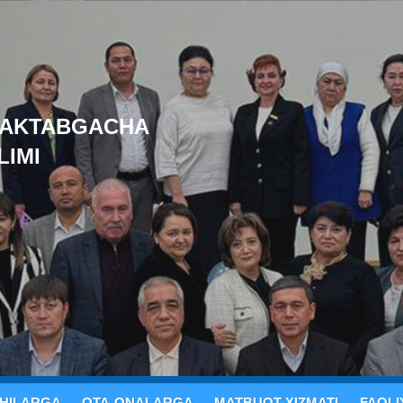
MAKTABGACHA
LIMI
HILARGA
OTA-ONALARGA
MATBUOT XIZMATI
FAOLI