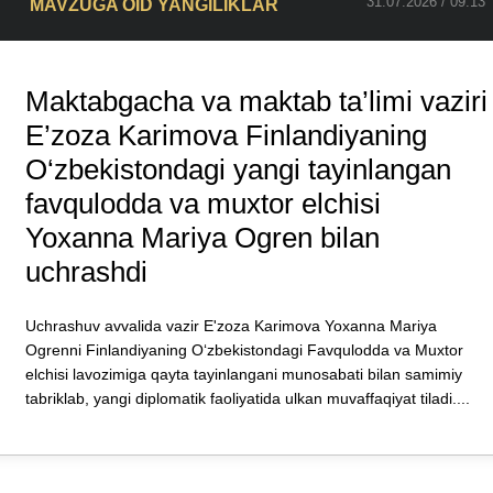
31.07.2026 / 09:13
MAVZUGA OID YANGILIKLAR
Maktabgacha va maktab ta’limi vaziri
E’zozа Karimova Finlandiyaning
O‘zbekistondagi yangi tayinlangan
favqulodda va muxtor elchisi
Yoxanna Mariya Ogren bilan
uchrashdi
Uchrashuv avvalida vazir E'zoza Karimova Yoxanna Mariya
Ogrenni Finlandiyaning O‘zbekistondagi Favqulodda va Muxtor
elchisi lavozimiga qayta tayinlangani munosabati bilan samimiy
tabriklab, yangi diplomatik faoliyatida ulkan muvaffaqiyat tiladi....