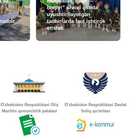
a va
muqaddas, qadr —
boqiy!” shiori ostida
uyushtirilayotgan
 tadbir
tadbirlarda faol ishtirok
etishdi
O'zbekiston Respublikasi Oliy
O'zbekiston Respublikasi Davlat
Mazhlis qonunchilik palatasi
Soliq qo'mitasi