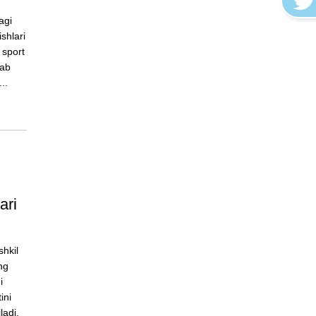
agi
ishlari
 sport
lab
..
ari
shkil
ng
i
ini
ladi.