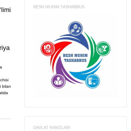
BESH MUHIM TASHABBUS
limi
riya
va
chisi
 bilan
atida
DAVLAT RAMZLARI