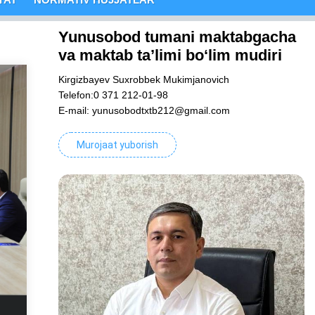
Yunusobod tumani maktabgacha
va maktab ta’limi bo‘lim mudiri
Kirgizbayev Suxrobbek Mukimjanovich
Telefon:0 371 212-01-98
E-mail: yunusobodtxtb212@gmail.com
Murojaat yuborish