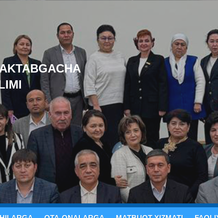
MAKTABGACHA
LIMI
HILARGA
OTA-ONALARGA
MATBUOT XIZMATI
FAOLI