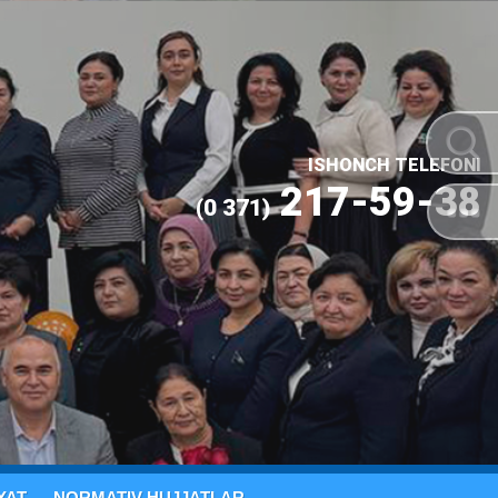
ISHONCH TELEFONI
217-59-38
(0 371)
YAT
NORMATIV HUJJATLAR