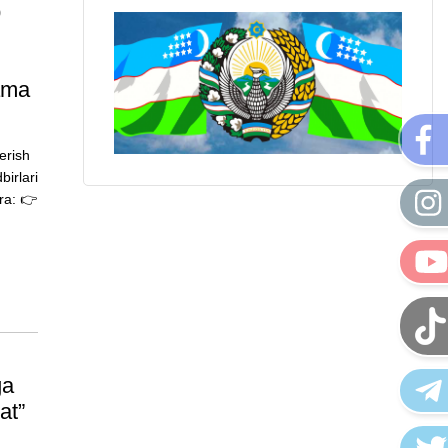
b
tama
erish
birlari
ʻra: 👉
ga
at”