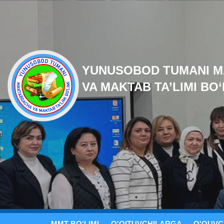
YUNUSOBOD TUMANI 
VA MAKTAB TA’LIMI BO‘
MMT BO‘LIMI
O'QITUVCHILARGA
O'QUVC