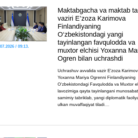
Maktabgacha va maktab ta’
vaziri E’zozа Karimova
Finlandiyaning
O‘zbekistondagi yangi
tayinlangan favqulodda va
07.2026 / 09:13.
muxtor elchisi Yoxanna Ma
Ogren bilan uchrashdi
Uchrashuv avvalida vazir E'zoza Karimo
Yoxanna Mariya Ogrenni Finlandiyaning
O‘zbekistondagi Favqulodda va Muxtor el
lavozimiga qayta tayinlangani munosabati
samimiy tabriklab, yangi diplomatik faoliy
ulkan muvaffaqiyat tiladi....