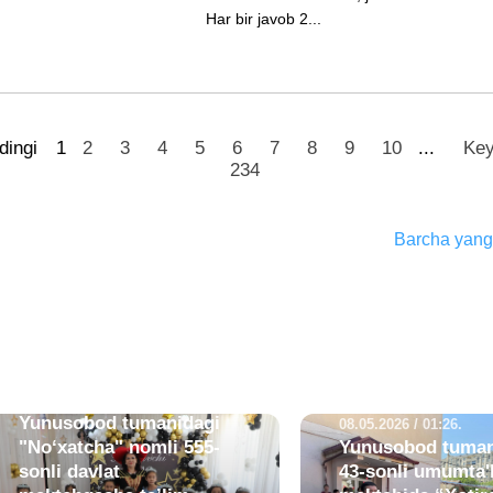
Har bir javob 2...
dingi
1
2
3
4
5
6
7
8
9
10
...
Key
234
Barcha yangi
21.05.2026 / 07:44.
Yunusobod tumanidagi
08.05.2026 / 01:26.
"No‘xatcha" nomli 555-
Yunusobod tuman
sonli davlat
43-sonli umumta'