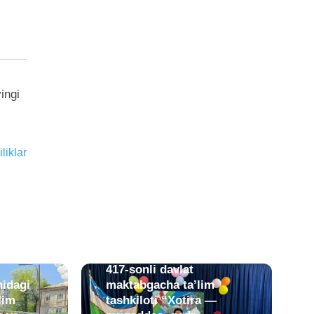
ingi
liklar
06.05.2026 / 01:35.
Yunusobod tumanidagi
417-sonli davlat
idagi
maktabgacha ta’lim
lim
tashkiloti “Xotira —