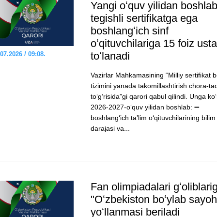
Yangi oʻquv yilidan boshla
tegishli sertifikatga ega
boshlangʻich sinf
oʻqituvchilariga 15 foiz us
toʻlanadi
07.2026 / 09:08.
Vazirlar Mahkamasining “Milliy sertifikat b
tizimini yanada takomillashtirish chora-tad
toʻgʻrisida”gi qarori qabul qilindi. Unga ko
2026-2027-oʻquv yilidan boshlab: ➖
boshlangʻich taʼlim oʻqituvchilarining bilim
darajasi va...
Fan olimpiadalari gʻoliblari
"Oʻzbekiston boʻylab sayoh
yoʻllanmasi beriladi