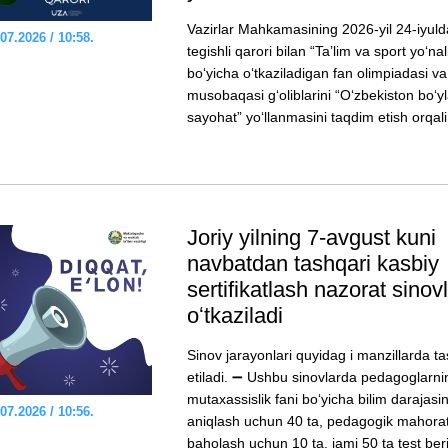
Vazirlar Mahkamasining 2026-yil 24-iyuld
07.2026 / 10:58.
tegishli qarori bilan “Taʼlim va sport yoʻnal
boʻyicha oʻtkaziladigan fan olimpiadasi va
musobaqasi gʻoliblarini “Oʻzbekiston boʻy
sayohat” yoʻllanmasini taqdim etish orqali.
Joriy yilning 7-avgust kuni
navbatdan tashqari kasbiy
sertifikatlash nazorat sinovl
oʻtkaziladi
Sinov jarayonlari quyidag i manzillarda ta
etiladi. ➖ Ushbu sinovlarda pedagoglarni
mutaxassislik fani boʻyicha bilim darajasin
07.2026 / 10:56.
aniqlash uchun 40 ta, pedagogik mahorat
baholash uchun 10 ta, jami 50 ta test beri