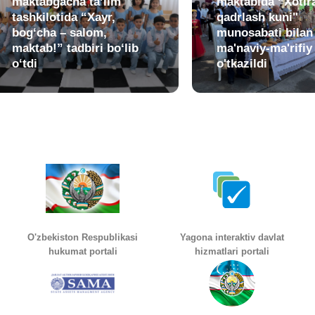
maktabgacha ta’lim
maktabida “Xotir
tashkilotida “Xayr,
qadrlash kuni"
bog‘cha – salom,
munosabati bilan
maktab!” tadbiri bo‘lib
ma'naviy-ma'rifiy
o‘tdi
o'tkazildi
O'zbekiston Respublikasi
Yagona interaktiv davlat
hukumat portali
hizmatlari portali