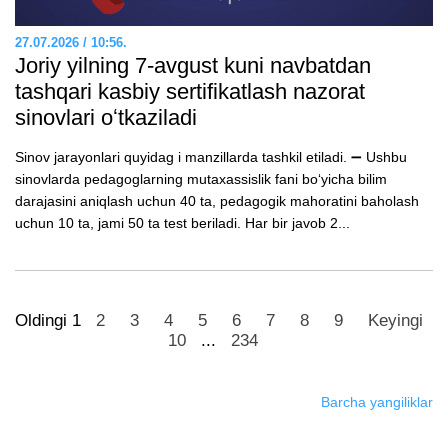
27.07.2026 / 10:56.
Joriy yilning 7-avgust kuni navbatdan
tashqari kasbiy sertifikatlash nazorat
sinovlari oʻtkaziladi
Sinov jarayonlari quyidag i manzillarda tashkil etiladi. ➖ Ushbu
sinovlarda pedagoglarning mutaxassislik fani boʻyicha bilim
darajasini aniqlash uchun 40 ta, pedagogik mahoratini baholash
uchun 10 ta, jami 50 ta test beriladi. Har bir javob 2...
Oldingi
1
2
3
4
5
6
7
8
9
Keyingi
10
...
234
Barcha yangiliklar