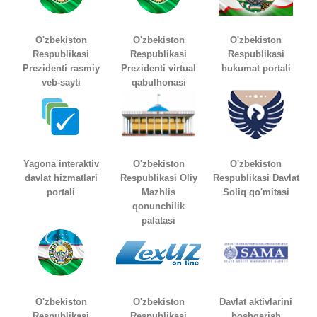
O'zbekiston
O'zbekiston
O'zbekiston
Respublikasi
Respublikasi
Respublikasi
Prezidenti rasmiy
Prezidenti virtual
hukumat portali
veb-sayti
qabulhonasi
Yagona interaktiv
O'zbekiston
O'zbekiston
davlat hizmatlari
Respublikasi Oliy
Respublikasi Davlat
portali
Mazhlis
Soliq qo'mitasi
qonunchilik
palatasi
O'zbekiston
O'zbekiston
Davlat aktivlarini
Respublikasi
Respublikasi
boshqarish