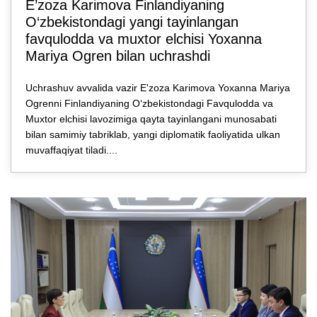
E’zozа Karimova Finlandiyaning
O‘zbekistondagi yangi tayinlangan
favqulodda va muxtor elchisi Yoxanna
Mariya Ogren bilan uchrashdi
Uchrashuv avvalida vazir E'zoza Karimova Yoxanna Mariya
Ogrenni Finlandiyaning O‘zbekistondagi Favqulodda va
Muxtor elchisi lavozimiga qayta tayinlangani munosabati
bilan samimiy tabriklab, yangi diplomatik faoliyatida ulkan
muvaffaqiyat tiladi....