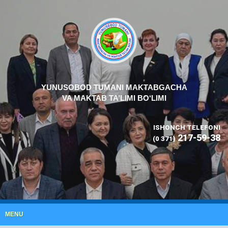
YUNUSOBOD TUMANI MAKTABGACHA
VA MAKTAB TA’LIMI BO‘LIMI
ISHONCH TELEFONI
217-59-38
(0 371)
MENU