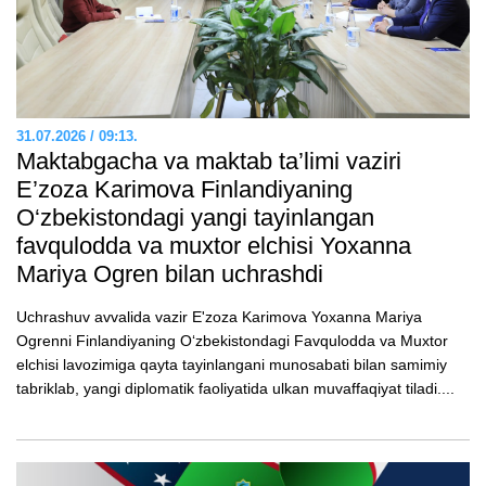
31.07.2026 / 09:13.
Maktabgacha va maktab ta’limi vaziri
E’zozа Karimova Finlandiyaning
O‘zbekistondagi yangi tayinlangan
favqulodda va muxtor elchisi Yoxanna
Mariya Ogren bilan uchrashdi
Uchrashuv avvalida vazir E'zoza Karimova Yoxanna Mariya
Ogrenni Finlandiyaning O‘zbekistondagi Favqulodda va Muxtor
elchisi lavozimiga qayta tayinlangani munosabati bilan samimiy
tabriklab, yangi diplomatik faoliyatida ulkan muvaffaqiyat tiladi....