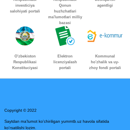
investiciya
Qonun
agentligi
salohiyati portali
huzhzhatlari
ma'lumotlari milliy
bazasi
O'zbekiston
Elektron
Kommunal
Respublikasi
licenziyalash
ho'zhalik va uy-
Konstituciyasi
portali
zhoy fondi portali
Copyright © 2022
Saytdan ma'lumot ko'chiriligan yummtb.uz havola sifatida
ko'rsatilishi lozim.