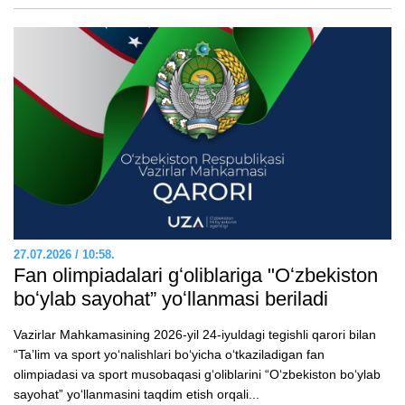
27.07.2026 / 10:58.
Fan olimpiadalari gʻoliblariga "Oʻzbekiston
boʻylab sayohat” yoʻllanmasi beriladi
Vazirlar Mahkamasining 2026-yil 24-iyuldagi tegishli qarori bilan
“Taʼlim va sport yoʻnalishlari boʻyicha oʻtkaziladigan fan
olimpiadasi va sport musobaqasi gʻoliblarini “Oʻzbekiston boʻylab
sayohat” yoʻllanmasini taqdim etish orqali...