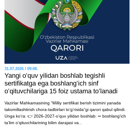
31.07.2026 / 09:08.
Yangi oʻquv yilidan boshlab tegishli
sertifikatga ega boshlangʻich sinf
oʻqituvchilariga 15 foiz ustama toʻlanadi
Vazirlar Mahkamasining “Milliy sertifikat berish tizimini yanada
takomillashtirish chora-tadbirlari toʻgʻrisida”gi qarori qabul qilindi.
Unga koʻra: 👉 2026-2027-oʻquv yilidan boshlab: ➖ boshlangʻich
taʼlim oʻqituvchilarining bilim darajasi va...