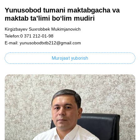
Yunusobod tumani maktabgacha va
maktab ta’limi bo‘lim mudiri
Kirgizbayev Suxrobbek Mukimjanovich
Telefon:0 371 212-01-98
E-mail: yunusobodtxtb212@gmail.com
Murojaat yuborish