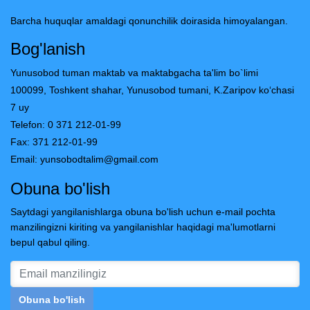
Barcha huquqlar amaldagi qonunchilik doirasida himoyalangan.
Bog'lanish
Yunusobod tuman maktab va maktabgacha ta'lim bo`limi
100099, Toshkent shahar, Yunusobod tumani, K.Zaripov ko‘chasi
7 uy
Telefon: 0 371 212-01-99
Fax: 371 212-01-99
Email:
yunsobodtalim@gmail.com
Obuna bo'lish
Saytdagi yangilanishlarga obuna bo'lish uchun e-mail pochta
manzilingizni kiriting va yangilanishlar haqidagi ma'lumotlarni
bepul qabul qiling.
Obuna bo'lish